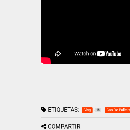
ETIQUETAS:
Blog
Can De Palleir
48
COMPARTIR: