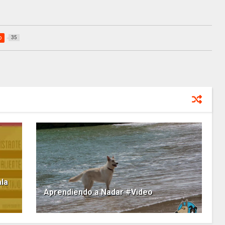
o
35
ala
Aprendiendo a Nadar #Video